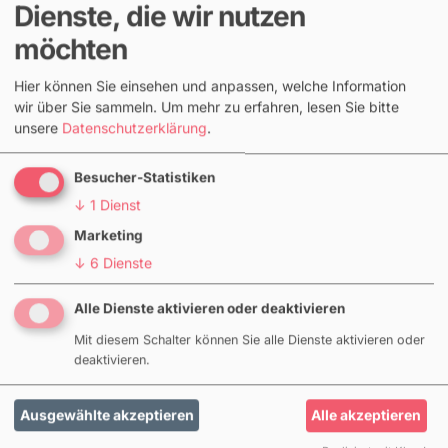
Dienste, die wir nutzen
DIESE POSTS KÖNNTEN DIR GEFALLEN
möchten
Hier können Sie einsehen und anpassen, welche Information
wir über Sie sammeln.
Um mehr zu erfahren, lesen Sie bitte
unsere
Datenschutzerklärung
.
Besucher-Statistiken
↓
1
Dienst
Marketing
↓
6
Dienste
Alle Dienste aktivieren oder deaktivieren
Mit diesem Schalter können Sie alle Dienste aktivieren oder
deaktivieren.
Equal Pay, Einsatzdauer,
Ausgewählte akzeptieren
Alle akzeptieren
Unterbrechungen: Die häufigsten