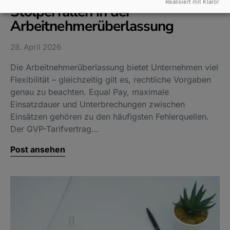
Realisiert mit Klaro!
Stolperfallen in der
Arbeitnehmerüberlassung
28. April 2026
Die Arbeitnehmerüberlassung bietet Unternehmen viel
Flexibilität – gleichzeitig gilt es, rechtliche Vorgaben
genau zu beachten. Equal Pay, maximale
Einsatzdauer und Unterbrechungen zwischen
Einsätzen gehören zu den häufigsten Fehlerquellen.
Der GVP-Tarifvertrag…
Post ansehen