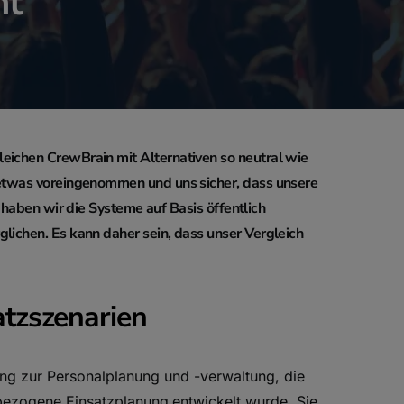
t
eichen CrewBrain mit Alternativen so neutral wie
h etwas voreingenommen und uns sicher, dass unsere
aben wir die Systeme auf Basis öffentlich
glichen. Es kann daher sein, dass unser Vergleich
atzszenarien
ng zur Personalplanung und -verwaltung, die
tbezogene Einsatzplanung
entwickelt wurde. Sie