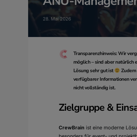
ANÜ-Managemen
28. Mai 2026
Transparenzhinweis: Wir vergl
möglich – sind aber natürlic
Lösung sehr gut ist
Zudem h
verfügbarer Informationen ver
nicht vollständig ist.
Zielgruppe & Eins
CrewBrain
ist eine moderne Lösu
besonders für event- und projek