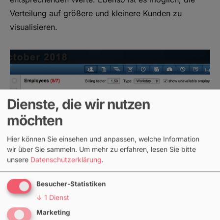
Verteilung auf größere und kleinere Kunden zu
visualisieren.
Dienste, die wir nutzen
möchten
Hier können Sie einsehen und anpassen, welche Information
wir über Sie sammeln.
Um mehr zu erfahren, lesen Sie bitte
unsere
Datenschutzerklärung
.
Abrechnungsfaktor
Besucher-Statistiken
↓
1
Dienst
Der Abrechnungsfaktor, welcher bereits seit längerem
Marketing