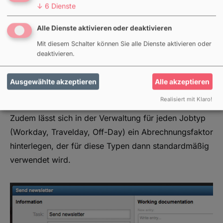
↓
6
Dienste
eingesetzt werden kann, um beispielsweise Reisetage
nur mit einem bestimmten Teil des Regelsatzes zu
Alle Dienste aktivieren oder deaktivieren
vergüten wird ab sofort auch noch an einigen
Mit diesem Schalter können Sie alle Dienste aktivieren oder
anderen Stellen berücksichtigt. In der Abrechnung &
deaktivieren.
Zeiterfassung können so beispielsweise für die
Anzahl der gebuchten Jobs Werte mit
Ausgewählte akzeptieren
Alle akzeptieren
Nachkommestellen entstehen (z.B. 6,5 Tage bei fünf
Realisiert mit Klaro!
Tagen Produktion mit drei halb bezahlten Reisetagen).
Zudem lässt sich in der Verwaltung für jeden Jobtyp
(Workday, Travelday, Off-Day) ein Abrechnungsfaktor
hinterlegen, der für diese Typen dann standardmäßig
verwendet wird.